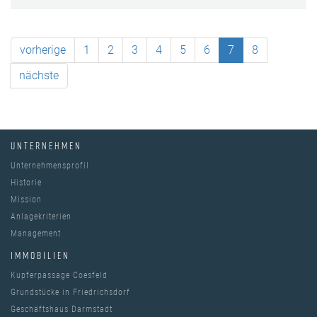
vorherige
1
2
3
4
5
6
7
8
nächste
UNTERNEHMEN
Unternehmensprofil
Historie
Mission
Anlagekriterien
Management
IMMOBILIEN
Kupferpassage Coesfeld
Grundstücke in Friedrichsdorf
Geschäftshaus Darmstadt