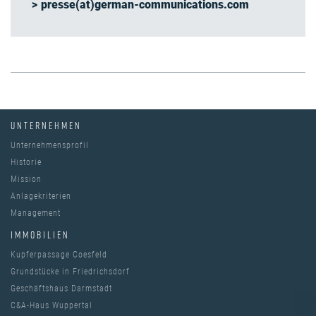
presse(at)german-communications.com
UNTERNEHMEN
Unternehmensprofil
Historie
Mission
Anlagekriterien
Management
IMMOBILIEN
Kupferpassage Coesfeld
Grundstücke in Friedrichsdorf
Geschäftshaus Darmstadt
C&A-Haus Wuppertal