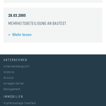
28.03.2005
Mehrheitsbeteiligung an Bautest
Mehr lesen
UNTERNEHMEN
Unternehmensprofil
Historie
Mission
Anlagekriterien
Management
IMMOBILIEN
Kupferpassage Coesfeld