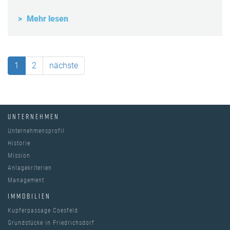
Mehr lesen
1
2
nächste
UNTERNEHMEN
Unternehmensprofil
Historie
Mission
Anlagekriterien
Management
IMMOBILIEN
Kupferpassage Coesfeld
Grundstücke in Friedrichsdorf