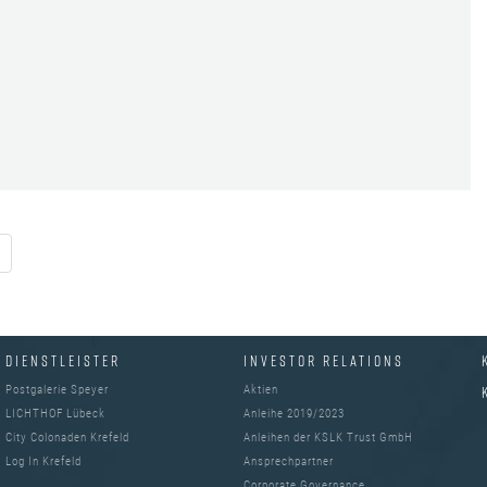
DIENSTLEISTER
INVESTOR RELATIONS
Postgalerie Speyer
Aktien
LICHTHOF Lübeck
Anleihe 2019/2023
City Colonaden Krefeld
Anleihen der KSLK Trust GmbH
Log In Krefeld
Ansprechpartner
Corporate Governance