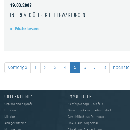
19.03.2008
InterCard übertrifft Erwartungen
Mehr lesen
vorherige
1
2
3
4
5
6
7
8
nächste
UNTERNEHMEN
IMMOBILIEN
Unternehmensprofil
Kupferpassage Coesfeld
Historie
Grundstücke in Friedrichsdorf
Mission
Geschäftshaus Darmstadt
Anlagekriterien
C&A-Haus Wuppertal
Management
C&A-Haus Bremerhaven