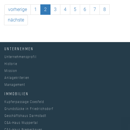
vorherige
1
2
3
4
5
6
7
8
nächste
UNTERNEHMEN
Unternehmensprofil
Historie
Mission
Anlagekriterien
Management
IMMOBILIEN
Kupferpassage Coesfeld
Grundstücke in Friedrichsdorf
Geschäftshaus Darmstadt
C&A-Haus Wuppertal
C&A-Haus Bremerhaven