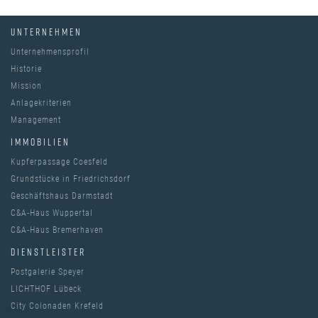
UNTERNEHMEN
Unternehmensprofil
Historie
Mission
Anlagekriterien
Management
IMMOBILIEN
Kupferpassage Coesfeld
Grundstücke in Friedrichsdorf
Geschäftshaus Darmstadt
C&A-Haus Wuppertal
C&A-Haus Bremerhaven
DIENSTLEISTER
Postgalerie Speyer
LICHTHOF Lübeck
City Colonaden Krefeld