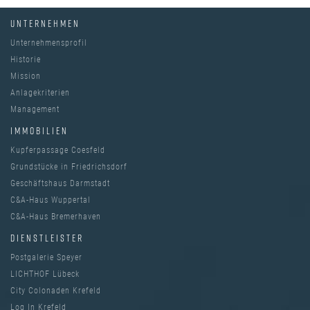
UNTERNEHMEN
Unternehmensprofil
Historie
Mission
Anlagekriterien
Management
IMMOBILIEN
Kupferpassage Coesfeld
Grundstücke in Friedrichsdorf
Geschäftshaus Darmstadt
C&A-Haus Wuppertal
C&A-Haus Bremerhaven
DIENSTLEISTER
Postgalerie Speyer
LICHTHOF Lübeck
City Colonaden Krefeld
Log In Krefeld