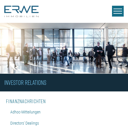
INVESTOR RELATIONS
Finanznachrichten
Adhoc-Mitteilungen
Directors' Dealings