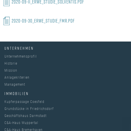
2020-09-11_ERWE_Studie_Solventis.pdf
2020-09-30_ERWE_Studie_FMR.pdf
UNTERNEHMEN
Unternehmensprofil
Historie
Mission
Anlagekriterien
Management
IMMOBILIEN
Kupferpassage Coesfeld
Grundstücke in Friedrichsdorf
Geschäftshaus Darmstadt
C&A-Haus Wuppertal
C&A-Haus Bremerhaven