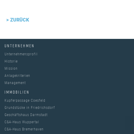
ZURÜCK
UNTERNEHMEN
Unternehmensprofil
Historie
Mission
Anlagekriterien
Management
IMMOBILIEN
Kupferpassage Coesfeld
Grundstücke in Friedrichsdorf
Geschäftshaus Darmstadt
C&A-Haus Wuppertal
C&A-Haus Bremerhaven