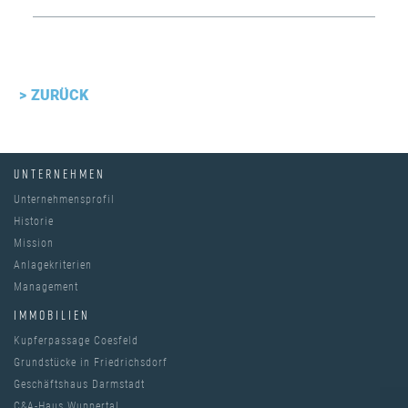
ZURÜCK
UNTERNEHMEN
Unternehmensprofil
Historie
Mission
Anlagekriterien
Management
IMMOBILIEN
Kupferpassage Coesfeld
Grundstücke in Friedrichsdorf
Geschäftshaus Darmstadt
C&A-Haus Wuppertal